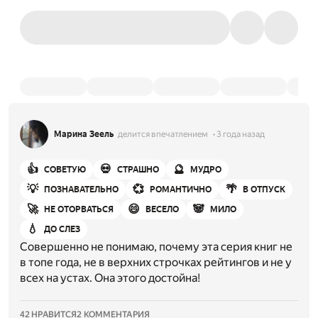
Марина Зеель
делится впечатлением
3 года назад
👍
💀
🔮
СОВЕТУЮ
СТРАШНО
МУДРО
💡
💞
🌴
ПОЗНАВАТЕЛЬНО
РОМАНТИЧНО
В ОТПУСК
🚀
😄
🐼
НЕ ОТОРВАТЬСЯ
ВЕСЕЛО
МИЛО
💧
ДО СЛЕЗ
Совершенно не понимаю, почему эта серия книг не
в топе года, не в верхних строчках рейтингов и не у
всех на устах. Она этого достойна!
42 НРАВИТСЯ
2 КОММЕНТАРИЯ