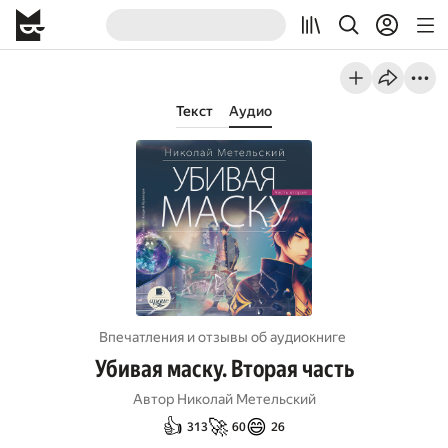
Текст
Аудио
Впечатления и отзывы об aудиокниге
Убивая маску. Вторая часть
Автор
Николай Метельский
👍
🚀
😄
313
60
26