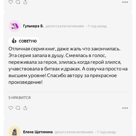
Гульнара Б.
делится впечатлением
1 год назад
👍
СОВЕТУЮ
Отличная серия книг, даже жаль что закончилась.
Эта серия запала в душу. Смеялась в голос,
переживала за героя, злилась когда герой злился,
учавствовала в битвах и драках. А озвучка просто на
высшем уровне! Спасибо автору за прекрасное
произведение!
5 НРАВИТСЯ
Елена Щетинина
делится впечатлением
1 год назад