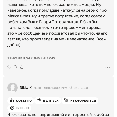
испытывал хоть немного сравнимые эмоции. Ну
наверное, когда помладше наткнулся на серию про
Макса Фрая, ну и третье потрясение, когда совсем
ребенком был и Гарри Потера читал. Я был бы
признателен, если бы кто-то прокомментировал
это мое сообщение и посоветовал бы что-то, на его
взгляд, что произведет на меня впечатление. Всем
добра)
13 НРАВИТСЯ
4 КОММЕНТАРИЯ
Nikita K.
делится впечатлением
3 года назад
👍
🌴
🚀
СОВЕТУЮ
В ОТПУСК
НЕ ОТОРВАТЬСЯ
😄
ВЕСЕЛО
Что сказать, не напрягающий и интересный герой за