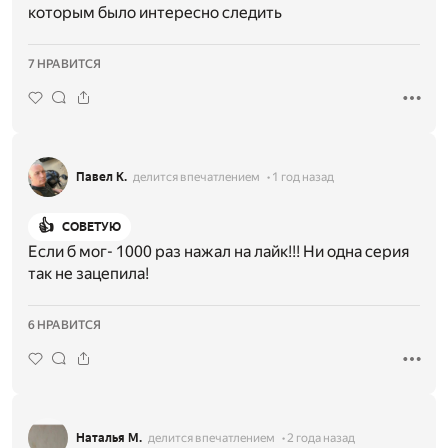
которым было интересно следить
7 НРАВИТСЯ
Павел К.
делится впечатлением
1 год назад
👍
СОВЕТУЮ
Если б мог- 1000 раз нажал на лайк!!! Ни одна серия
так не зацепила!
6 НРАВИТСЯ
Наталья М.
делится впечатлением
2 года назад