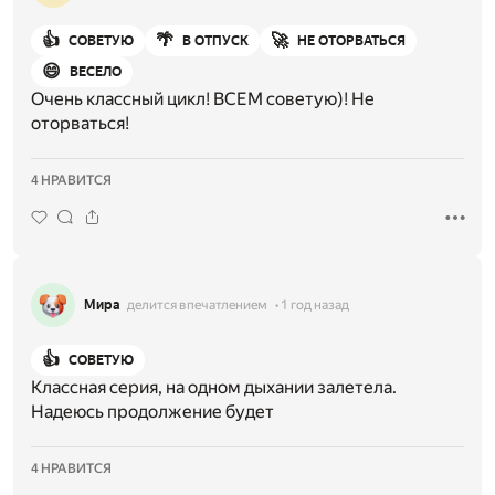
👍
🌴
🚀
СОВЕТУЮ
В ОТПУСК
НЕ ОТОРВАТЬСЯ
😄
ВЕСЕЛО
Очень классный цикл! ВСЕМ советую)! Не
оторваться!
4 НРАВИТСЯ
Мира
делится впечатлением
1 год назад
👍
СОВЕТУЮ
Классная серия, на одном дыхании залетела.
Надеюсь продолжение будет
4 НРАВИТСЯ