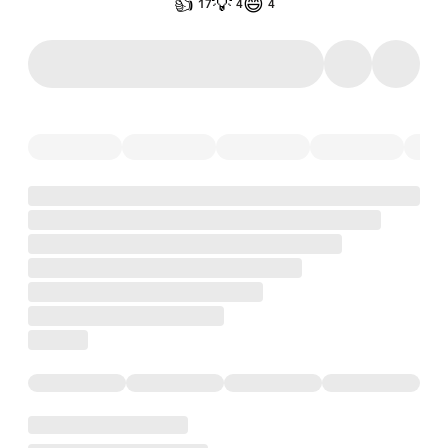
👍
💡
😄
17
4
4