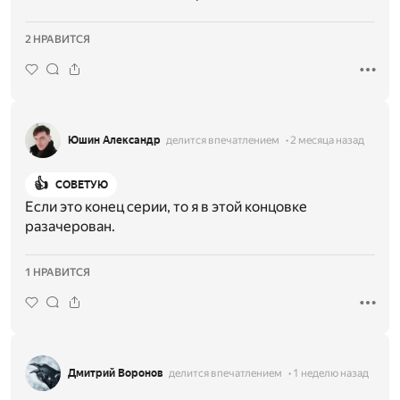
2 НРАВИТСЯ
Юшин Александр
делится впечатлением
2 месяца назад
👍
СОВЕТУЮ
Если это конец серии, то я в этой концовке
разачерован.
1 НРАВИТСЯ
Дмитрий Воронов
делится впечатлением
1 неделю назад