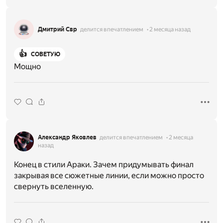
Дмитрий Свр
делится впечатлением
2 месяца назад
👍
СОВЕТУЮ
Мощно
Александр Яковлев
делится впечатлением
2 месяца
назад
Конец в стили Араки. Зачем придумывать финал
закрывая все сюжетные линии, если можно просто
свернуть вселенную.