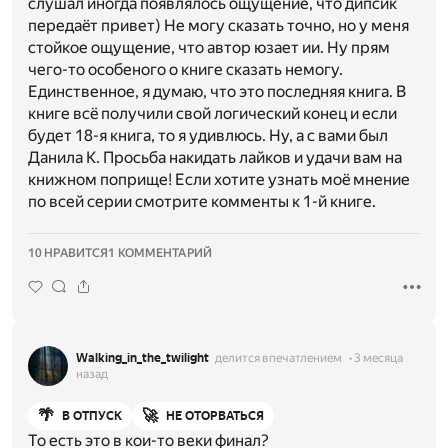
слушал иногда появлялось ощущение, что дипсик
передаëт привет) Не могу сказать точно, но у меня
стойкое ощущение, что автор юзает ии. Ну прям
чего-то особеного о книге сказать немогу.
Единственное, я думаю, что это последняя книга. В
книге всë получили свой логический конец и если
будет 18-я книга, то я удивлюсь. Ну, а с вами был
Данила К. Просьба накидать лайков и удачи вам на
книжном поприще! Если хотите узнать моë мнение
по всей серии смотрите комменты к 1-й книге.
10 НРАВИТСЯ
1 КОММЕНТАРИЙ
Walking_in_the_twilight
делится впечатлением
3 месяца
назад
🌴
🚀
В ОТПУСК
НЕ ОТОРВАТЬСЯ
То есть это в кои-то веки финал?