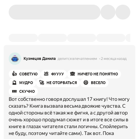
Кузнецов Данила
делится впечатлением
2 месяца назад
👍
💩
🙈
СОВЕТУЮ
ФУУУУ
НИЧЕГО НЕ ПОНЯТНО
🔮
🚀
😄
МУДРО
НЕ ОТОРВАТЬСЯ
ВЕСЕЛО
💤
СКУЧНО
Вот собственно говоря дослушал 17 книгу! Что могу
сказать? Книга вызвала весьма двоякие чувства. С
одной стороны всë такая же фигня, а с другой автор
очень хорошо продумал сюжет и в итоге все силы в
книге в глазах читателя стали логичны. Спойлерить
не буду, поэтому читайте сами). Так вот. Пока