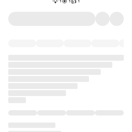
💡
🎯
👍
1
1
1