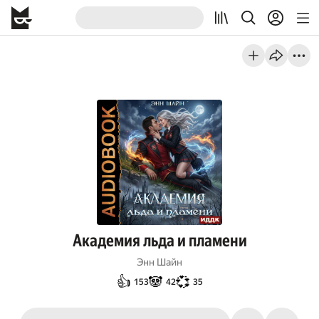
Академия льда и пламени
Энн Шайн
👍
🐼
💞
153
42
35