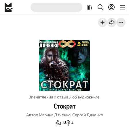
Впечатления и отзывы об aудиокниге
Стократ
Автор
Марина Дяченко, Сергей Дяченко
👍
👎
6
4