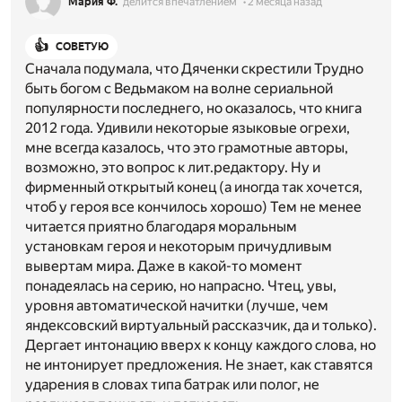
Мария Ф.
делится впечатлением
2 месяца назад
👍
СОВЕТУЮ
Сначала подумала, что Дяченки скрестили Трудно
быть богом с Ведьмаком на волне сериальной
популярности последнего, но оказалось, что книга
2012 года. Удивили некоторые языковые огрехи,
мне всегда казалось, что это грамотные авторы,
возможно, это вопрос к лит.редактору. Ну и
фирменный открытый конец (а иногда так хочется,
чтоб у героя все кончилось хорошо) Тем не менее
читается приятно благодаря моральным
установкам героя и некоторым причудливым
вывертам мира. Даже в какой-то момент
понадеялась на серию, но напрасно. Чтец, увы,
уровня автоматической начитки (лучше, чем
яндексовский виртуальный рассказчик, да и только).
Дергает интонацию вверх к концу каждого слова, но
не интонирует предложения. Не знает, как ставятся
ударения в словах типа батрак или полог, не