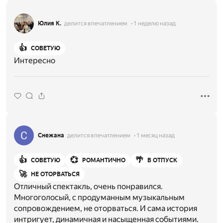
Юлия К.
делится впечатлением
1 неделю назад
👍
СОВЕТУЮ
Интересно
Снежана
делится впечатлением
1 месяц назад
👍
💞
🌴
СОВЕТУЮ
РОМАНТИЧНО
В ОТПУСК
🚀
НЕ ОТОРВАТЬСЯ
Отличный спектакль, очень понравился.
Многоголосый, с продуманным музыкальным
сопровождением, не оторваться. И сама история
интригует, динамичная и насыщенная событиями.