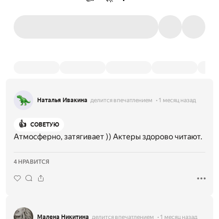
Наталья Ивакина
делится впечатлением
1 месяц назад
👍
СОВЕТУЮ
Атмосферно, затягивает )) Актеры здорово читают.
4 НРАВИТСЯ
Малена Никитина
делится впечатлением
1 месяц назад