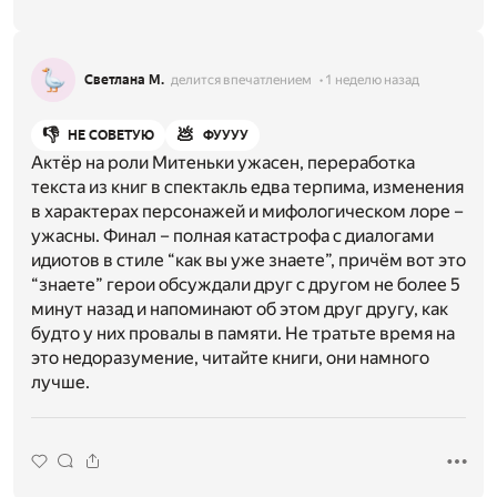
Светлана М.
делится впечатлением
1 неделю назад
👎
💩
НЕ СОВЕТУЮ
ФУУУУ
Актёр на роли Митеньки ужасен, переработка
текста из книг в спектакль едва терпима, изменения
в характерах персонажей и мифологическом лоре –
ужасны. Финал – полная катастрофа с диалогами
идиотов в стиле “как вы уже знаете”, причём вот это
“знаете” герои обсуждали друг с другом не более 5
минут назад и напоминают об этом друг другу, как
будто у них провалы в памяти. Не тратьте время на
это недоразумение, читайте книги, они намного
лучше.