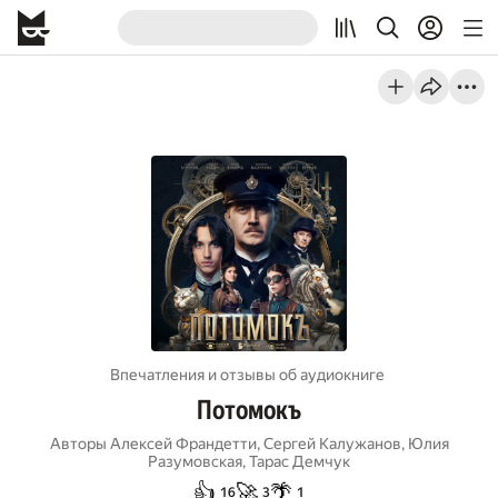
Впечатления и отзывы об aудиокниге
Потомокъ
Авторы
Алексей Франдетти
,
Сергей Калужанов
,
Юлия
Разумовская
,
Тарас Демчук
👍
🚀
🌴
16
3
1