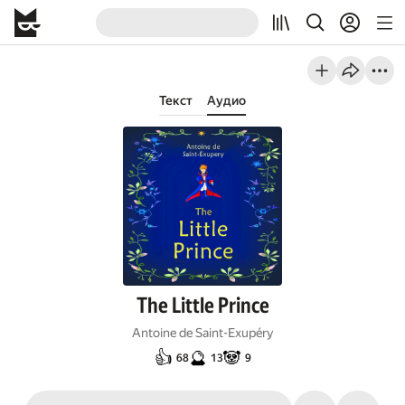
Текст
Аудио
The Little Prince
Antoine de Saint-Exupéry
👍
🔮
🐼
68
13
9