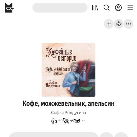
Кофе, можжевельник, апельсин
Софья Ролдугина
👍
🚀
🐼
50
15
11