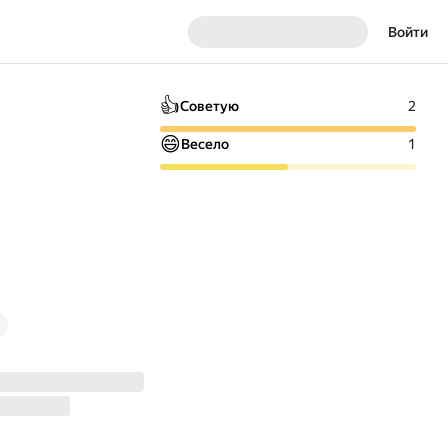
Войти
👍
Советую
2
😄
Весело
1