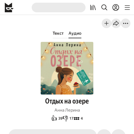
Текст
Аудио
Отдых на озере
Анна Лерина
👍
👎
💤
39
17
4