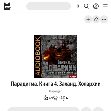
Парадигма. Книга 4. Заханд. Холархии
Лаэндэл
👍
🚀
👎
69
6
6