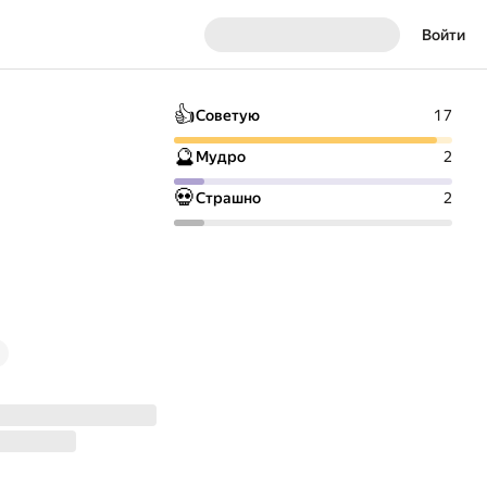
Войти
👍
Советую
17
🔮
Мудро
2
💀
Страшно
2