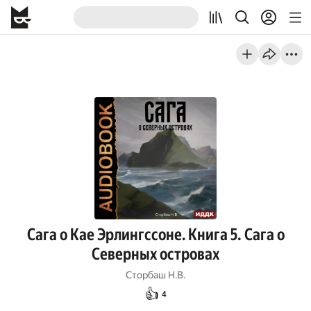
Сага о Кае Эрлингссоне. Книга 5. Сага о
Северных островах
Сторбаш Н.В.
👍
4