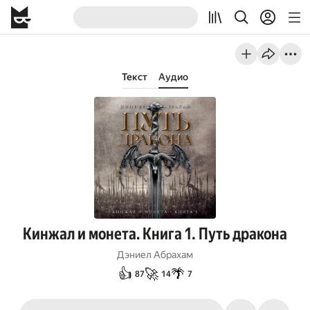
Текст
Аудио
Кинжал и монета. Книга 1. Путь дракона
Дэниел Абрахам
👍
🚀
🌴
87
14
7