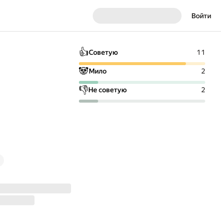
Войти
👍
Советую
11
🐼
Мило
2
👎
Не советую
2