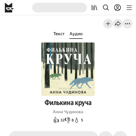
Текст
Аудио
Филькина круча
Анна Чудинова
👍
👎
💧
32
8
5