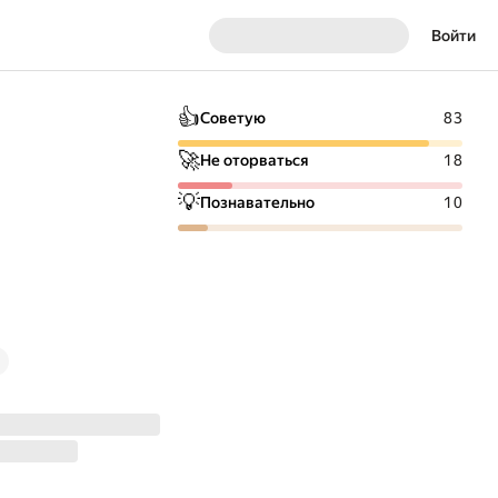
Войти
👍
Советую
83
🚀
Не оторваться
18
💡
Познавательно
10