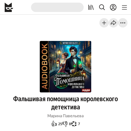
Фальшивая помощница королевского
детектива
Марина Павельева
👍
👎
💞
25
8
7