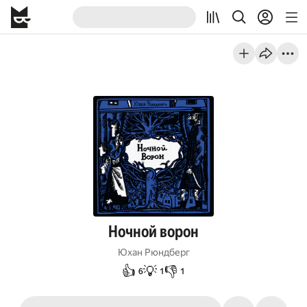
Ночной ворон
Юхан Рюндберг
👍
💡
👎
6
1
1