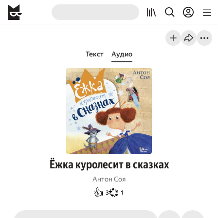
Текст
Аудио
Ёжка куролесит в сказках
Антон Соя
👍
💞
3
1