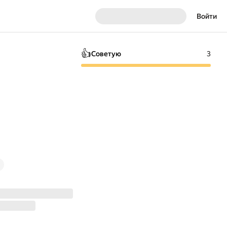
Войти
👍
Советую
3