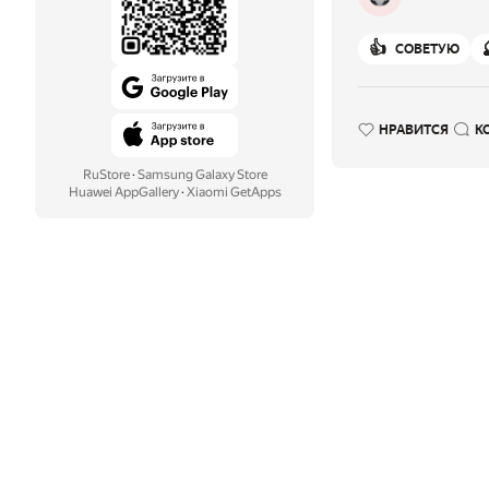
👍
СОВЕТУЮ
НРАВИТСЯ
К
RuStore
·
Samsung Galaxy Store
Huawei AppGallery
·
Xiaomi GetApps