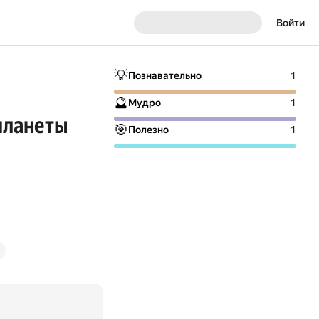
Войти
💡
Познавательно
1
🔮
Мудро
1
планеты
🎯
Полезно
1