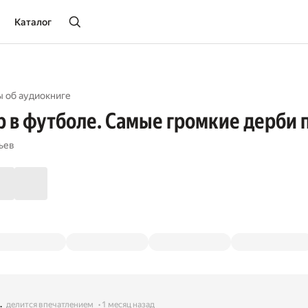
Каталог
ы об aудиокниге
р в футболе. Самые громкие дерби 
ьев
.
делится впечатлением
1 месяц назад