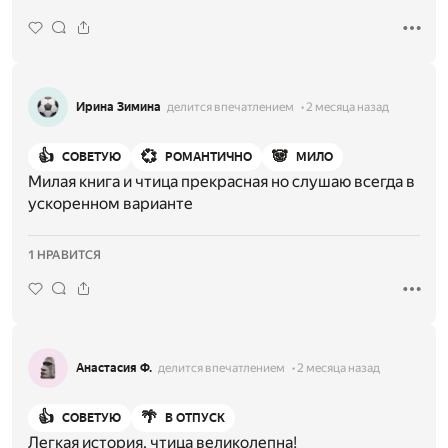
Ирина Зимина
делится впечатлением
2 месяца назад
👍
💞
🐼
СОВЕТУЮ
РОМАНТИЧНО
МИЛО
Милая книга и чтица прекрасная но слушаю всегда в
ускоренном варианте
1 НРАВИТСЯ
Анастасия Ф.
делится впечатлением
2 месяца назад
👍
🌴
СОВЕТУЮ
В ОТПУСК
Легкая история, чтица великолепна!