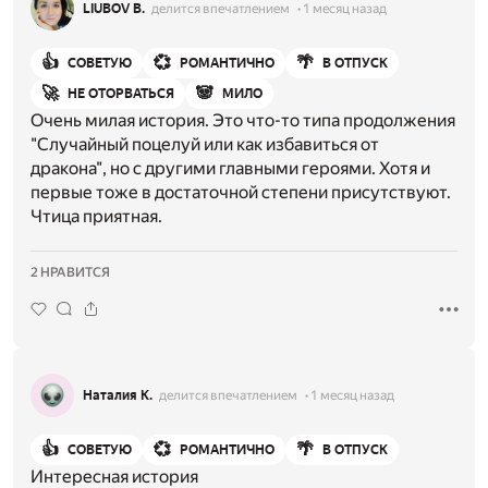
LIUBOV B.
делится впечатлением
1 месяц назад
👍
💞
🌴
СОВЕТУЮ
РОМАНТИЧНО
В ОТПУСК
🚀
🐼
НЕ ОТОРВАТЬСЯ
МИЛО
Очень милая история. Это что-то типа продолжения
"Случайный поцелуй или как избавиться от
дракона", но с другими главными героями. Хотя и
первые тоже в достаточной степени присутствуют.
Чтица приятная.
2 НРАВИТСЯ
Наталия К.
делится впечатлением
1 месяц назад
👍
💞
🌴
СОВЕТУЮ
РОМАНТИЧНО
В ОТПУСК
Интересная история