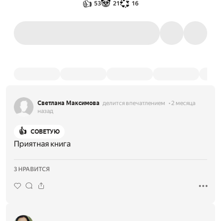
👍
🐼
💞
53
21
16
Светлана Максимова
делится впечатлением
2 месяца
назад
👍
СОВЕТУЮ
Приятная книга
3 НРАВИТСЯ