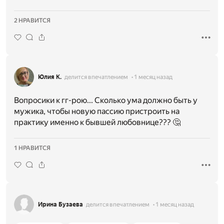
2 НРАВИТСЯ
Юлия К.
делится впечатлением
1 месяц назад
Вопросики к гг-рою... Сколько ума должно быть у
мужика, чтобы новую пассию пристроить на
практику именно к бывшей любовнице??? 🤔
1 НРАВИТСЯ
Ирина Бузаева
делится впечатлением
1 месяц назад