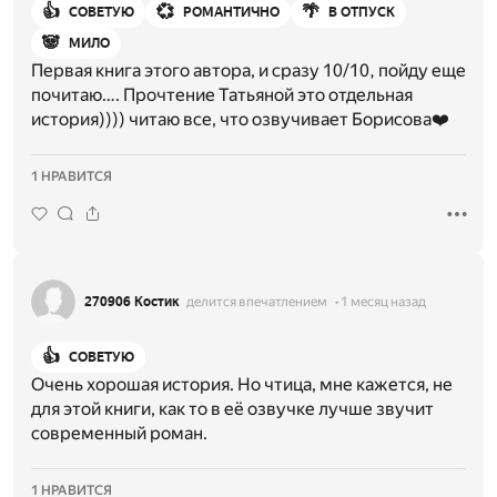
👍
💞
🌴
СОВЕТУЮ
РОМАНТИЧНО
В ОТПУСК
🐼
МИЛО
Первая книга этого автора, и сразу 10/10, пойду еще
почитаю…. Прочтение Татьяной это отдельная
история)))) читаю все, что озвучивает Борисова❤️
1 НРАВИТСЯ
270906 Костик
делится впечатлением
1 месяц назад
👍
СОВЕТУЮ
Очень хорошая история. Но чтица, мне кажется, не
для этой книги, как то в её озвучке лучше звучит
современный роман.
1 НРАВИТСЯ