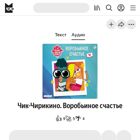
Текст
Аудио
Чик-Чирикино. Воробьиное счастье
👍
🚀
🌴
9
5
4