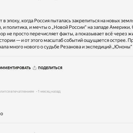
 в эпоху, когда Россия пыталась закрепиться на новых земля
 и политика, и мечты о „Новой России“ на западе Америки.
тор не просто перечисляет факты, а показывает всё через 
стории — и от этого масштаб событий ощущается острее. П
ала много нового о судьбе Резанова и экспедиций „Юноны“ 
ОММЕНТИРОВАТЬ
ПОДЕЛИТЬСЯ
елится впечатлением
1 месяц назад
но