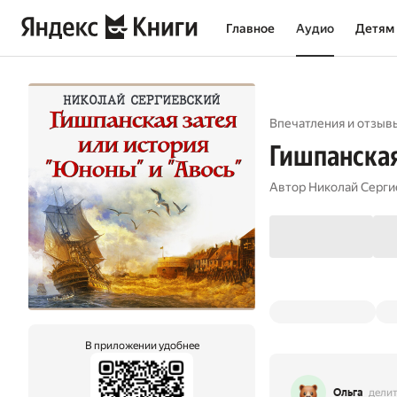
Главное
Аудио
Детям
Впечатления и отзыв
Гишпанская
Автор
Николай Серги
В приложении удобнее
Ольга
делит