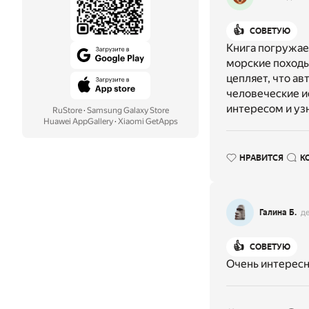
👍
СОВЕТУЮ
Книга погружает
морские походы,
цепляет, что ав
человеческие и
интересом и узн
RuStore
·
Samsung Galaxy Store
Huawei AppGallery
·
Xiaomi GetApps
НРАВИТСЯ
К
Галина Б.
д
👍
СОВЕТУЮ
Очень интерес