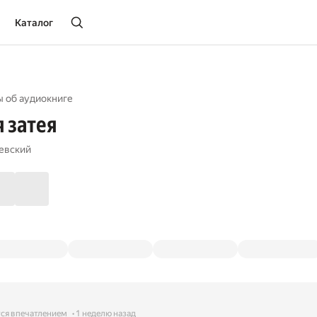
Каталог
ы об aудиокниге
 затея
евский
ся впечатлением
1 неделю назад