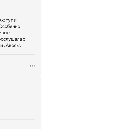
х: тут и
 Особенно
живые
рослушала с
и „Авось“.