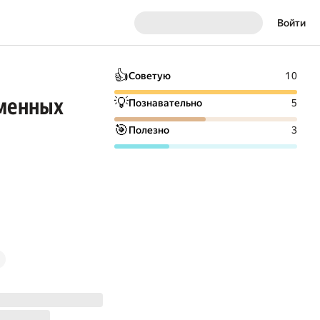
Войти
👍
Советую
10
еменных
💡
Познавательно
5
🎯
Полезно
3