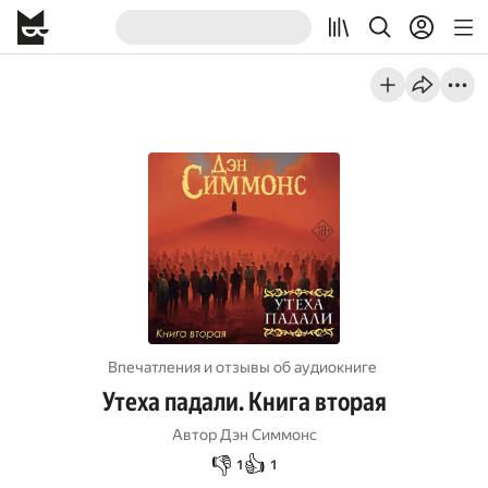
Впечатления и отзывы об aудиокниге
Утеха падали. Книга вторая
Автор
Дэн Симмонс
👎
👍
1
1