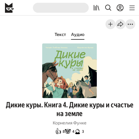
Текст
Аудио
Дикие куры. Книга 4. Дикие куры и счастье
на земле
Корнелия Функе
👍
🐼
🔮
8
4
3