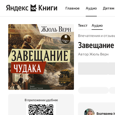
Главное
Аудио
Детям
Текст
Аудио
Впечатления и отзыв
Завещание
Автор
Жюль Верн
В приложении удобнее
Екатерина 