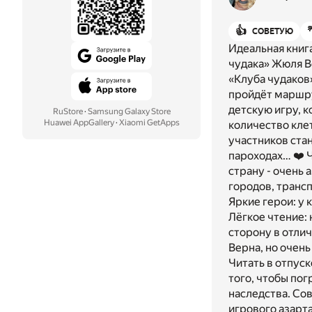
👍
СОВЕТУЮ
Идеальная книг
чудака» Жюля В
«Клуба чудаков
пройдёт маршру
детскую игру, 
RuStore
·
Samsung Galaxy Store
Huawei AppGallery
·
Xiaomi GetApps
количество кле
участников ста
пароходах… ❤️ 
страну - очень 
городов, трансп
Яркие герои: у 
Лёгкое чтение: 
сторону в отлич
Верна, но очень
Читать в отпуск
того, чтобы пог
наследства. Со
игрового азарта