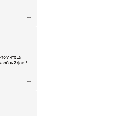
то у чтеца,
корбный факт!