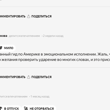
ОММЕНТИРОВАТЬ
ПОДЕЛИТЬСЯ
лкова
делится впечатлением
2 недели назад
🐼
МИЛО
нный гид по Америке в эмоциональном исполнении. Жаль, ч
 желания проверить ударение во многих словах, и это прис
ОММЕНТИРОВАТЬ
ПОДЕЛИТЬСЯ
лится впечатлением
1 месяц назад
🌴
🚀
В ОТПУСК
НЕ ОТОРВАТЬСЯ