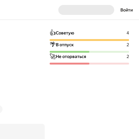
Войти
👍
Советую
4
🌴
В отпуск
2
🚀
Не оторваться
2