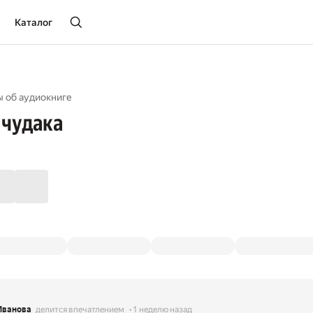
Каталог
ы об aудиокниге
 чудака
Иванова
делится впечатлением
1 неделю назад