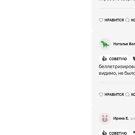
НРАВИТСЯ
К
Наталья Во
👍
СОВЕТУЮ
беллетризирова
видимо, не было
НРАВИТСЯ
К
Ирина Е.
де
👍
СОВЕТУЮ