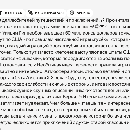
🌴
🚀
😄
В ОТПУСК
НЕ ОТОРВАТЬСЯ
ВЕСЕЛО
а для любителей путешествий и приключений! 🎉 Прочитал
ерна - и осталась под самым впечатлением! 😍📖 Сюжет: ми
» Уильям Гиппербон завещает 60 миллионов долларов тому
т по США - по правилам настольной игры «гусёк», которая
когда каждый играющий бросал кубик и продвигается на нек
точек. Только тут вместо клеточек выступают все штаты СШ
новятся «фишками», которые передвигаются на реальных по
Что понравилось: Необычная идея: перенести правила игры 
азартно и интересно. Атмосфера эпохи: столько деталей и о
орта и быта Америки XIX века - будто путешествуешь вмест
каждого свои слабости и сильные стороны, и игра их постоя
никаких сухих и скучных описаний, никаких ответвлений или
ие от некоторых других книг Верна. ✨ Итоги: не самая извес
 затягивает и увлекает. Чем больше читаешь, тем интересн
е мне особо было некогда, но перед сном я обязательно вы
рузиться в чтение и узнать продолжение истории богача-чуд
ветую, если хочется приключений с духом старой классики 
!