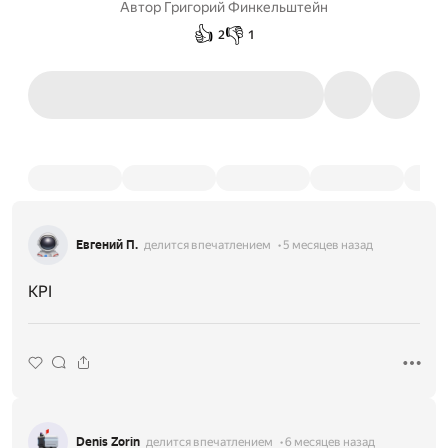
Автор
Григорий Финкельштейн
👍
👎
2
1
Евгений П.
делится впечатлением
5 месяцев назад
KPI
Denis Zorin
делится впечатлением
6 месяцев назад