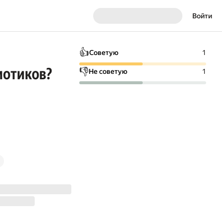
Войти
👍
Советую
1
иотиков?
👎
Не советую
1