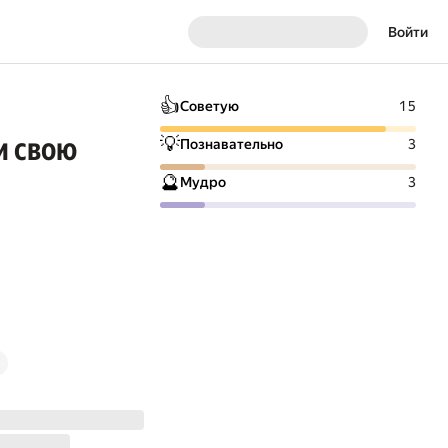
Войти
👍
Советую
15
и свою
💡
Познавательно
3
🔮
Мудро
3