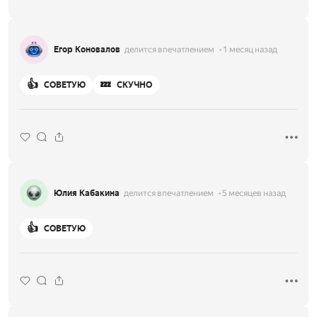
Егор Коновалов
делится впечатлением
1 месяц назад
👍
💤
СОВЕТУЮ
СКУЧНО
Юлия Кабакина
делится впечатлением
5 месяцев назад
👍
СОВЕТУЮ