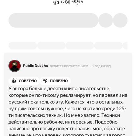
👍
🎯
👎
12
1
1
Public Dukkha
делится впечатлением
1 год назад
👍
🎯
СОВЕТУЮ
ПОЛЕЗНО
У автора больше десяти книг о писательстве,
которые он по-тихому рекламирует, но перевели на
русский пока только эту. Кажется, что в остальных
ну прям совсем нужное, чего не хватило среди 125-
ти писательских техник. Но мне хватило. Техники
действительно рабочие, интересные. Подробно
написано про логику повествования, мол, обратите
внимание, что человек, которого схватили за горло,