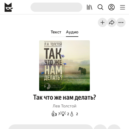
Текст
Аудио
Так что же нам делать?
Лев Толстой
👍
💡
💧
7
2
2