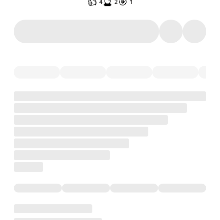
👍
🔮
🎯
4
2
1