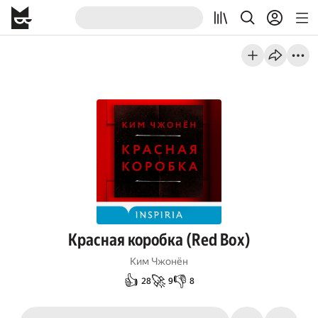
Красная коробка (Red Box)
Ким Чжонён
👍
🚀
👎
28
9
8