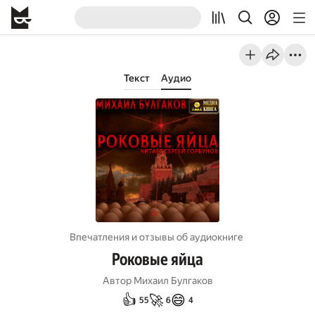
Текст
Аудио
Впечатления и отзывы об aудиокниге
Роковые яйца
Автор
Михаил Булгаков
👍
🚀
😄
55
6
4