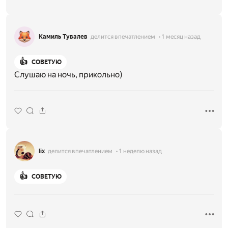
Камиль Тувалев
делится впечатлением
1 месяц назад
👍
СОВЕТУЮ
Слушаю на ночь, прикольно)
lix
делится впечатлением
1 неделю назад
👍
СОВЕТУЮ