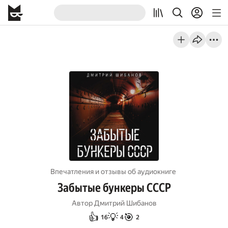
Впечатления и отзывы об aудиокниге
Забытые бункеры СССР
Автор
Дмитрий Шибанов
👍
💡
🎯
16
4
2