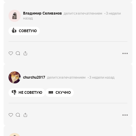
Владимир Селиванов
делится впечатлением
3 недели
назад
👍
СОВЕТУЮ
churchu2017
делится впечатлением
3 недели назад
👎
💤
НЕ СОВЕТУЮ
СКУЧНО