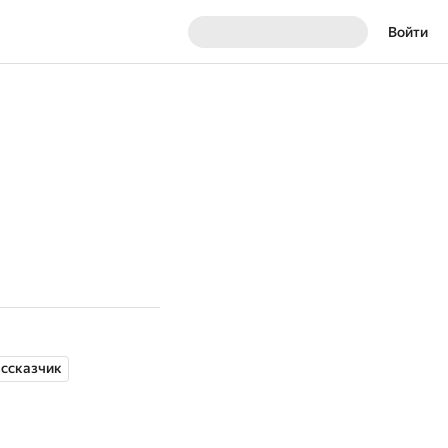
Войти
ссказчик