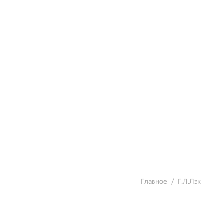
Главное
Г.Л.Лэк