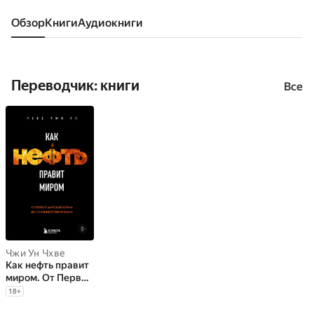
Обзор
книги
аудиокниги
Переводчик: книги
Все
Чжи Ун Чхве
Как нефть правит
миром. От Первой
мировой войны до
18
+
сланцевой