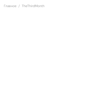
Главное
TheThirdMonth