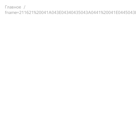
Главное
fname=211621%20041A043E04340435043A0441%20041E0445043E