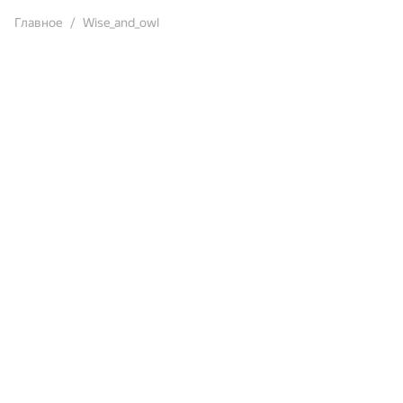
Главное
Wise_and_owl