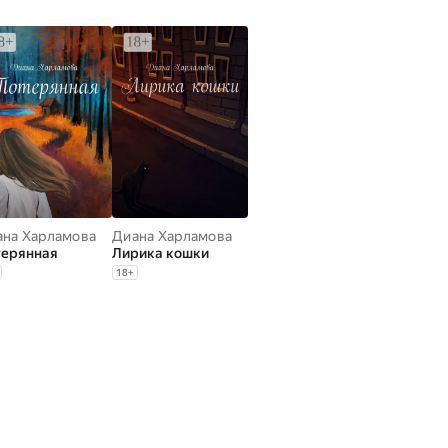
ана Харламова
Диана Харламова
терянная
Лирика кошки
18
+