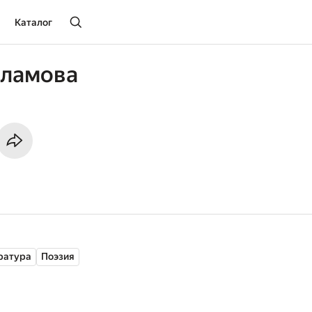
Каталог
рламова
ратура
Поэзия