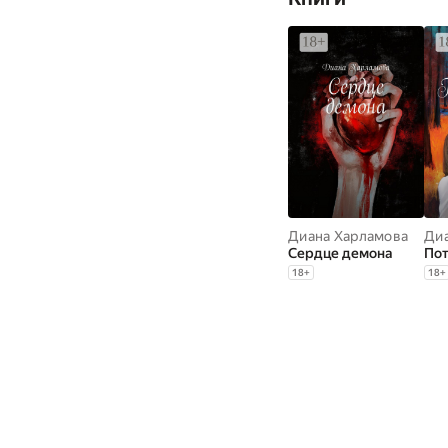
Диана Харламова
Ди
Сердце демона
По
18
+
18
+