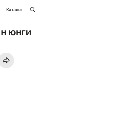
Каталог
н юнги