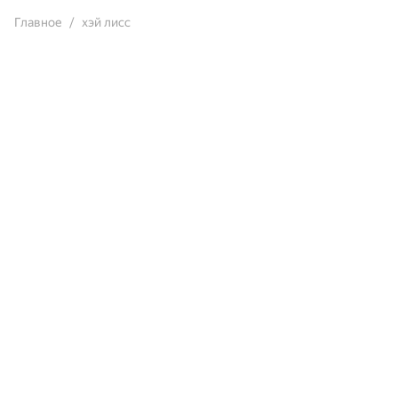
Главное
хэй лисс