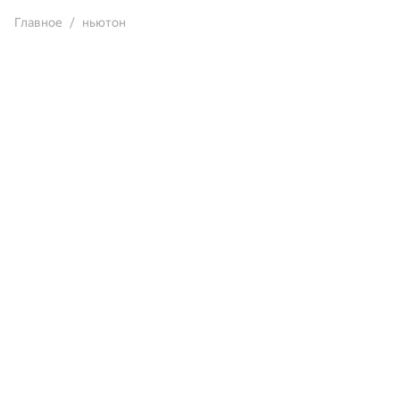
Главное
ньютон