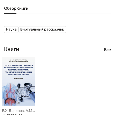
Обзор
книги
Наука
Виртуальный рассказчик
Книги
Все
Е.Х. Баринов
,
А.М. Голубев
,
Д.В. Сундуков
,
Шаман Премрадж